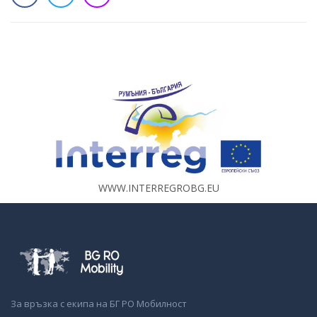
WWW.INTERREGROBG.EU
За връзка с екипа на БГ РО Мобилност