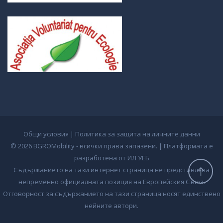
Общи условия
|
Политика за защита на личните данни
© 2026 BGROMobility - всички права запазени. |
Платформата е
разработена от ИЛ УЕБ
Съдържанието на тази интернет страница не представлява
непременно официалната позиция на Европейския Съюз.
Отговорност за съдържанието на тази страница носят единствено
нейните автори.