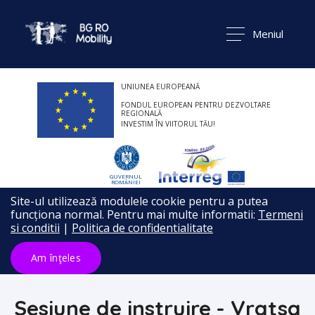
Meniul
UNIUNEA EUROPEANĂ
FONDUL EUROPEAN PENTRU DEZVOLTARE
REGIONALĂ
INVESTIM ÎN VIITORUL TĂU!
GUVERNUL
ROMÂNIEI
Site-ul utilizează modulele cookie pentru a putea
funcționa normal. Pentru mai multe informatii:
Termeni
si conditii
|
Politica de confidentialitate
Am înţeles
Sesiune de instruire - Vratsa